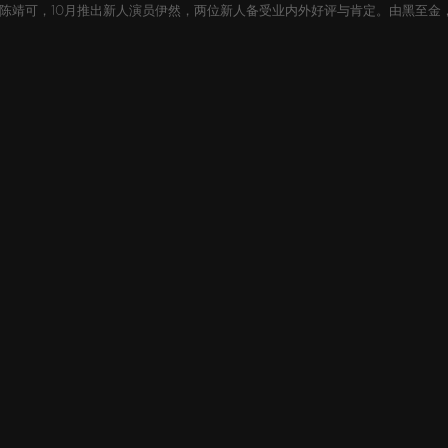
员陈靖可，10月推出新人演员伊然，两位新人备受业内外好评与肯定。由黑至金