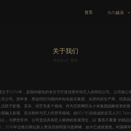
首页
B/G娱乐
关于我们
About BG
ent 成立于2014年，是国内领先的专注于打造优质年轻艺人的经纪公司。公司核
公关公司。四年来，黑金经纪与国内外知名娱乐集团、头部内容生产商、优质品
人活跃于影视、音乐、综艺等多个领域。作为互联网巨头小米集团战略投资的第
面融入影视、音乐制作与艺人经营等领域。由80/90后组成的近百人BG Tale
初心，与梦想常伴。公司坚信具有匠人精神的发展理念，以“重质不重量”的精品
来，2016年仅推出两位新人男演员侯明昊与曾舜晞，如今已成就斐然。时隔两