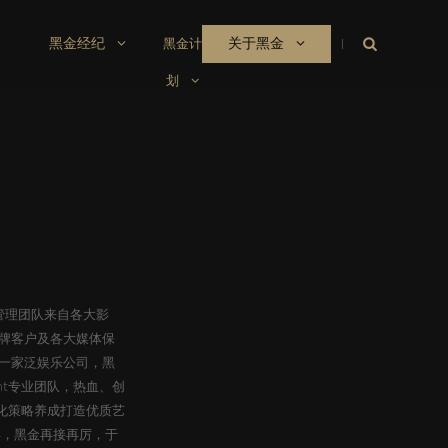
黑金经纪
关于黑金
黑金计
划
心管理团队来自各大影
牌客户及各大媒体保
一家泛娱乐公司，黑
nt专业团队，热血、创
化策略养成打造优质艺
年，黑金再接再厉，于